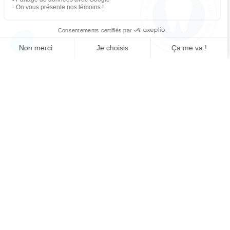
3333, Boulevard De la Concorde Est
Laval (Québec) H7E 2C3
Stationnement gratuit
450 661-3333
450 661-1859
Modes de paiement / Assurances / RCSD