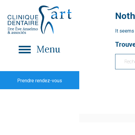
Noth
It seems 
Trouve
Menu
Prendre rendez-vous
3333, Boule
Laval (Québe
Stationnemen