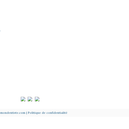
.
Modes de paiement / Assurances / RCSD
emondentiste.com
| Politique de confidentialité