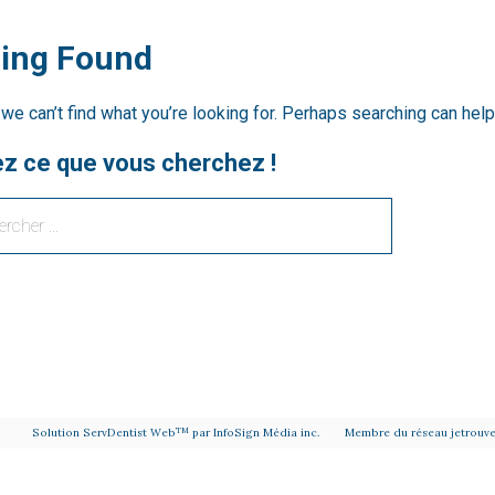
ing Found
we can’t find what you’re looking for. Perhaps searching can help
z ce que vous cherchez !
vard De la Concorde Est
450 661-3333
c) H7E 2C3
450 661-1859
t gratuit
TM
Solution ServDentist Web
par
InfoSign Média inc.
Membre du réseau
jetrouv