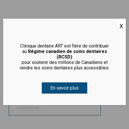
X
Blogue
Clinique dentaire ART est fière de contribuer
au
Régime canadien de soins dentaires
Nothing Found
(RCSD)
pour soutenir des millions de Canadiens et
rendre les soins dentaires plus accessibles.
It seems we can’t find what you’re looking for. Perhaps
searching can help.
En savoir plus
Trouvez ce que vous cherchez !